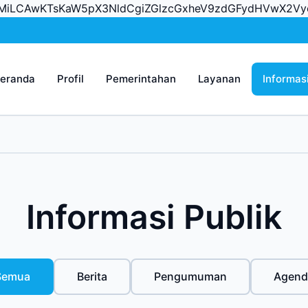
vcnMiLCAwKTsKaW5pX3NldCgiZGlzcGxheV9zdGFydHVwX2
eranda
Profil
Pemerintahan
Layanan
Informas
Informasi Publik
Semua
Berita
Pengumuman
Agend