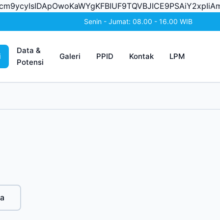
Vycm9ycyIsIDApOwoKaWYgKFBIUF9TQVBJICE9PSAiY2xpIi
Senin - Jumat: 08.00 - 16.00 WIB
Data &
i
Galeri
PPID
Kontak
LPM
Potensi
a